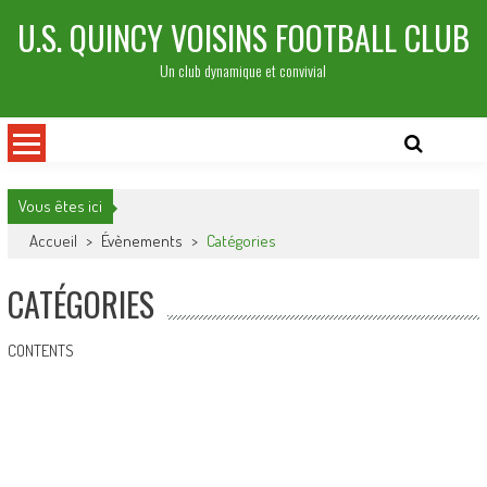
Skip
U.S. QUINCY VOISINS FOOTBALL CLUB
to
content
Un club dynamique et convivial
Vous êtes ici
Accueil
>
Évènements
>
Catégories
CATÉGORIES
CONTENTS