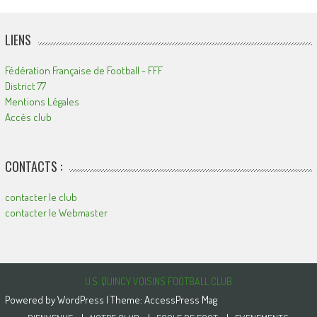
LIENS
Fédération Française de Football - FFF
District 77
Mentions Légales
Accès club
CONTACTS :
contacter le club
contacter le Webmaster
U.S. QUINCY VOISINS FOOTBALL CLUB
Powered by
WordPress
| Theme:
AccessPress Mag