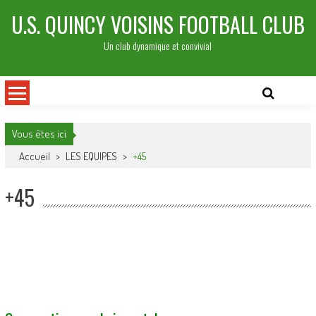
Skip
U.S. QUINCY VOISINS FOOTBALL CLUB
to
content
Un club dynamique et convivial
Vous êtes ici
Accueil
>
LES EQUIPES
>
+45
+45