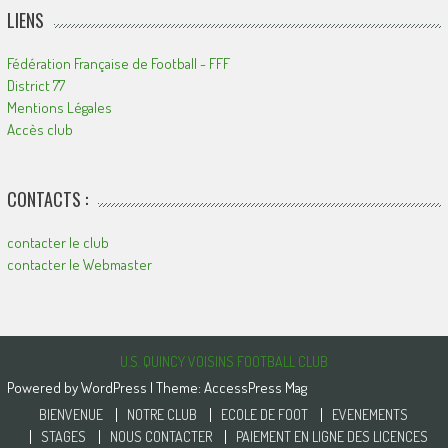
LIENS
Fédération Française de Football - FFF
District 77
Mentions Légales
Accès club
CONTACTS :
contacter le club
contacter le Webmaster
U.S. QUINCY VOISINS FOOTBALL CLUB
Powered by
WordPress
| Theme:
AccessPress Mag
BIENVENUE
NOTRE CLUB
ECOLE DE FOOT
EVENEMENTS
STAGES
NOUS CONTACTER
PAIEMENT EN LIGNE DES LICENCES