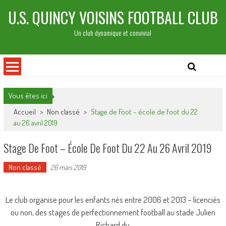
Skip
U.S. QUINCY VOISINS FOOTBALL CLUB
to
content
Un club dynamique et convivial
Vous êtes ici
Accueil
>
Non classé
>
Stage de Foot – école de foot du 22
au 26 avril 2019
Stage De Foot – École De Foot Du 22 Au 26 Avril 2019
Non classé
26 mars 2019
Le club organise pour les enfants nés entre 2006 et 2013 – licenciés
ou non, des stages de perfectionnement football au stade Julien
Richard du