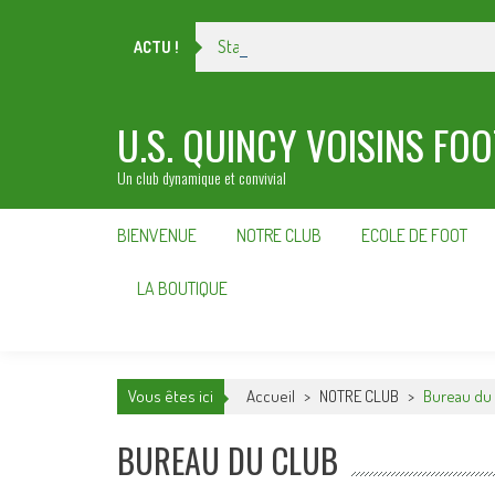
Skip
to
Stage de football du 21 au 25 octobre
ACTU !
content
U.S. QUINCY VOISINS FO
Un club dynamique et convivial
BIENVENUE
NOTRE CLUB
ECOLE DE FOOT
LA BOUTIQUE
Vous êtes ici
Accueil
>
NOTRE CLUB
>
Bureau du
BUREAU DU CLUB