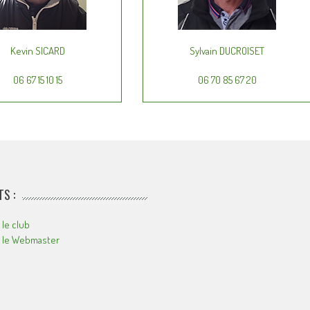
Kevin SICARD
Sylvain DUCROISET
06 67 15 10 15
06 70 85 67 20
S :
 le club
r le Webmaster