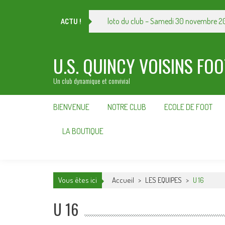
Skip
to
loto du club – Samedi 30 novembre 2
ACTU !
content
U.S. QUINCY VOISINS FO
Un club dynamique et convivial
BIENVENUE
NOTRE CLUB
ECOLE DE FOOT
LA BOUTIQUE
Vous êtes ici
Accueil
>
LES EQUIPES
>
U 16
U 16