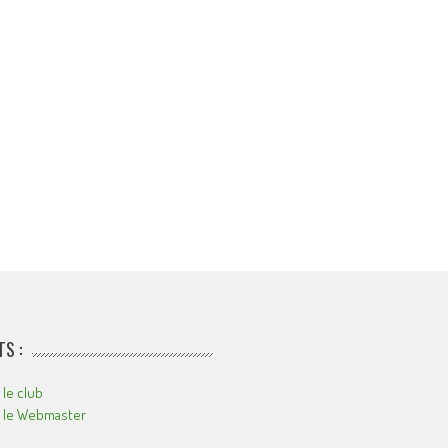
S :
 le club
r le Webmaster