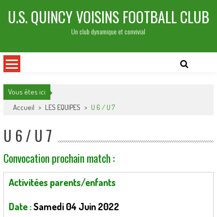
Skip
U.S. QUINCY VOISINS FOOTBALL CLUB
to
content
Un club dynamique et convivial
Vous êtes ici
Accueil
>
LES EQUIPES
>
U 6 / U 7
U 6 / U 7
Convocation prochain match :
Activitées parents/enfants
Date :
Samedi 04 Juin 2022