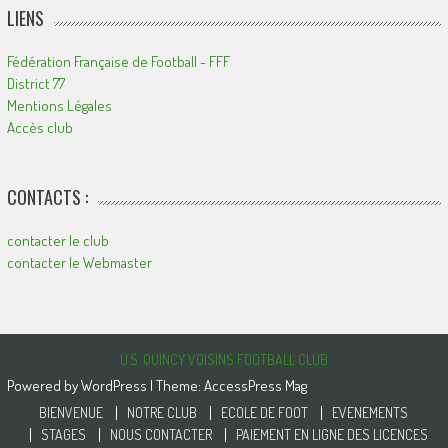
LIENS
Fédération Française de Football - FFF
District 77
Mentions Légales
Accès club
CONTACTS :
contacter le club
contacter le Webmaster
U.S. QUINCY VOISINS FOOTBALL CLUB
Powered by
WordPress
| Theme:
AccessPress Mag
BIENVENUE
NOTRE CLUB
ECOLE DE FOOT
EVENEMENTS
STAGES
NOUS CONTACTER
PAIEMENT EN LIGNE DES LICENCES